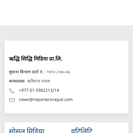
ऋद्धि सिद्धि मिडिया प्रा.लि.
सुचना बिभाग दर्ता नं.
: १४१२ /०७५-७६
सञ्चालक
: ऋषिराज धमला
+977 01-5902213/14
news@reportersnepal.com
सोसल मिडिया
युटिलिटि