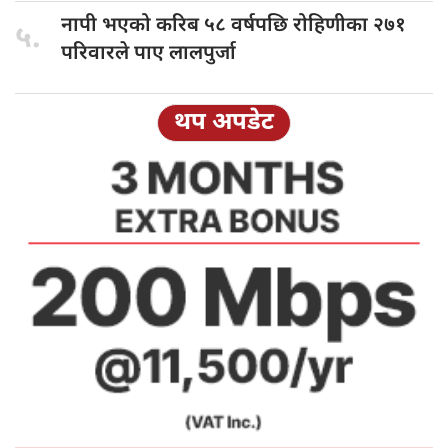
नापी भएको
करिब ५८ वर्षपछि रोहिणीका २७१
५.
परिवारले पाए लालपुर्जा
थप अपडेट