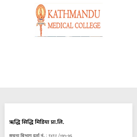
ऋद्धि सिद्धि मिडिया प्रा.लि.
सुचना बिभाग दर्ता नं.
: १४१२ /०७५-७६