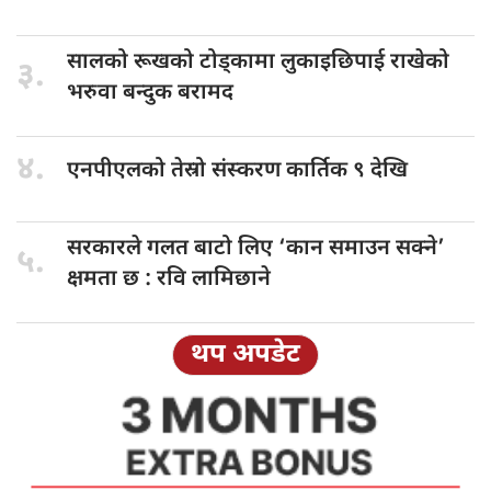
सालको रूखको
टोड्कामा लुकाइछिपाई राखेको
३.
भरुवा बन्दुक बरामद
४.
एनपीएलको तेस्रो
संस्करण कार्तिक ९ देखि
सरकारले गलत
बाटो लिए ‘कान समाउन सक्ने’
५.
क्षमता छ : रवि लामिछाने
थप अपडेट