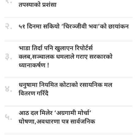
१.
तपस्याको प्रशंसा
२.
५१ दिनमा सकियो
‘चिरञ्जीवी भवः’को छायांकन
भाडा तिर्दा
पनि खुलाएन रिपोर्टर्स
३.
क्लब,सञ्चालक धमलाले गराए सरकारको
ध्यानाकर्षण !
धनुषामा नियमित
कोटाको रसायनिक मल
४.
वितरण गरिँदै
आठ दल
मिलेर ‘अग्रगामी मोर्चा’
५.
घोषणा,अवधारणा पत्र सार्वजनिक