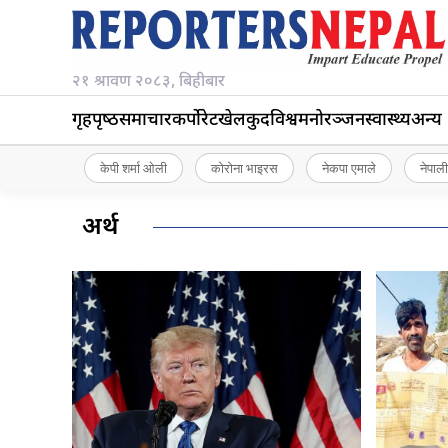
२१ श्रावण २०८३, बिहीबार
गृहपृष्‍ठ
समाचार
कर्पोरेट
खेलकुद
विश्व
मनोरञ्जन
स्वास्थ्य
अन्य
केपी शर्मा ओली
कोरोना भाइरस
नेकपा एमाले
नेपाली
अर्थ