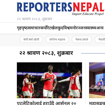
२२ श्रावण २०८३, शुक्रबार
गृहपृष्‍ठ
समाचार
कर्पोरेट
खेलकुद
विश्व
मनोरञ्जन
स्वास्थ्य
अन्य
केपी शर्मा ओली
कोरोना भाइरस
नेकपा एमाले
नेपाली
२२ श्रावण २०८३, शुक्रबार
एट्लेटिकोलाई हराउँदै
आर्सनल २०
महासङ्घक