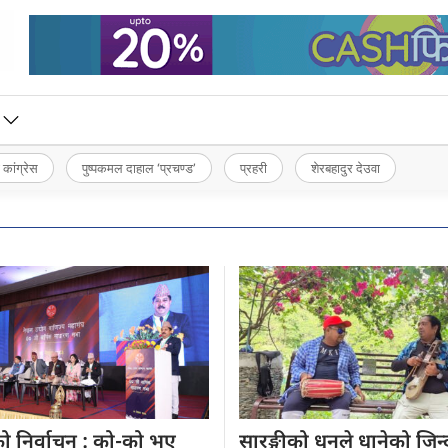
 कांग्रेस
पुष्पकमल दाहाल ‘प्रचण्ड’
प्रहरी
शेरबहादुर देउवा
ो निर्वाचन
: को-को भए
सारङ्गीको धुनले
धानेको जिन्