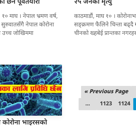
 छैन पूर्वतयारी
२५ जनको मृत्यु
 १० माघ । नेपाल भ्रमण वर्ष,
काठमाडौं, माघ १० । कोरोना
सुरुवातसँगै नेपाल कोरोना
सङ्क्रमण फैलिने चिन्ता बढ्दै ग
 उच्च जोखिममा
चीनको ख्हबेई प्रान्तका नगरहरू
« Previous Page
…
1123
1124
ा कोरोना
भाइरसको