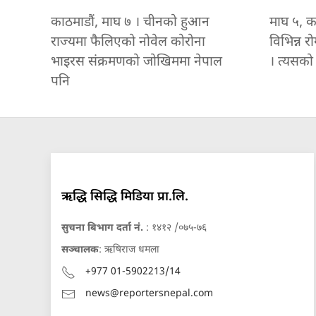
काठमाडौं, माघ ७ । चीनको हुआन
माघ ५, का
राज्यमा फैलिएको नोवेल कोरोना
विभिन्न र
भाइरस संक्रमणको जोखिममा नेपाल
। त्यसक
पनि
ऋद्धि सिद्धि मिडिया प्रा.लि.
सुचना बिभाग दर्ता नं.
: १४१२ /०७५-७६
सञ्चालक
: ऋषिराज धमला
+977 01-5902213/14
news@reportersnepal.com