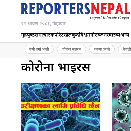
२१ श्रावण २०८३, बिहीबार
गृहपृष्‍ठ
समाचार
कर्पोरेट
खेलकुद
विश्व
मनोरञ्जन
स्वास्थ्य
अन्य
केपी शर्मा ओली
कोरोना भाइरस
नेकपा एमाले
नेपाली
कोरोना भाइरस