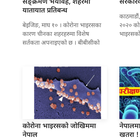
संङ्क्रमण भयावह, शहरमा
सरकारको
यातायात प्रतिबन्ध
काठमाडौं,
बेइजिङ, माघ १० । कोरोना भाइरसका
२०२० को 
कारण चीनका शहरहरुमा विशेष
भाइरसको
सर्तकता अपनाइएको छ । बीबीसीको
कोरोना भाइरसको
जोखिममा
नेपालम
नेपाल
खतरा !