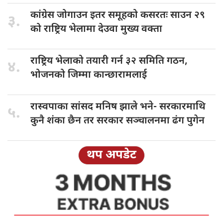
कांग्रेस जोगाउन
इतर समूहको कसरतः साउन २९
३.
को राष्ट्रिय भेलामा देउवा मुख्य वक्ता
राष्ट्रिय भेलाको
तयारी गर्न ३२ समिति गठन,
४.
भोजनको जिम्मा कान्छारामलाई
रास्वपाका सांसद
मनिष झाले भने- सरकारमाथि
५.
कुनै शंका छैन तर सरकार सञ्चालनमा ढंग पुगेन
थप अपडेट