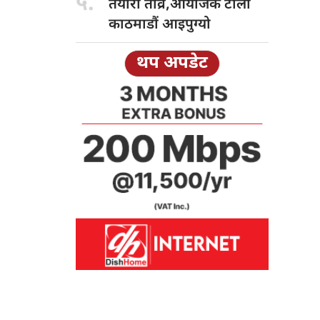
५.
तयारी तीव्र,आयोजक टोली
काठमाडौं आइपुग्यो
थप अपडेट