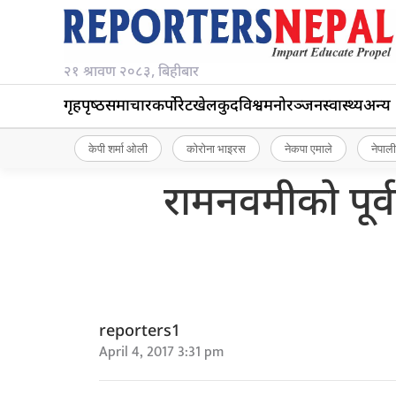
२१ श्रावण २०८३, बिहीबार
गृहपृष्‍ठ
समाचार
कर्पोरेट
खेलकुद
विश्व
मनोरञ्जन
स्वास्थ्य
अन्य
केपी शर्मा ओली
कोरोना भाइरस
नेकपा एमाले
नेपाली
रामनवमीको पूर्वस
reporters1
April 4, 2017 3:31 pm