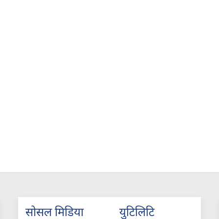
सोसल मिडिया
युटिलिटि