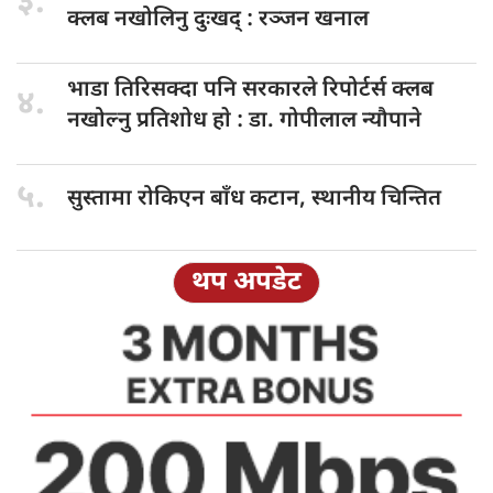
३.
क्लब नखोलिनु दुःखद् : रञ्जन खनाल
भाडा तिरिसक्दा
पनि सरकारले रिपोर्टर्स क्लब
४.
नखोल्नु प्रतिशोध हाे : डा‍‍‍. गोपीलाल न्यौपाने
५.
सुस्तामा रोकिएन
बाँध कटान, स्थानीय चिन्तित
थप अपडेट