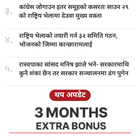
कांग्रेस जोगाउन
इतर समूहको कसरतः साउन २९
३.
को राष्ट्रिय भेलामा देउवा मुख्य वक्ता
राष्ट्रिय भेलाको
तयारी गर्न ३२ समिति गठन,
४.
भोजनको जिम्मा कान्छारामलाई
रास्वपाका सांसद
मनिष झाले भने- सरकारमाथि
५.
कुनै शंका छैन तर सरकार सञ्चालनमा ढंग पुगेन
थप अपडेट