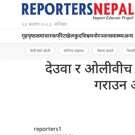
२३ श्रावण २०८३, शनिबार
गृहपृष्‍ठ
समाचार
कर्पोरेट
खेलकुद
विश्व
मनोरञ्जन
स्वास्थ्य
अन्य
केपी शर्मा ओली
कोरोना भाइरस
नेकपा एमाले
नेपाली
देउवा र ओलीवीच प
गराउन 
reporters1