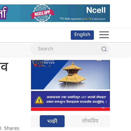
English
ाव
लोकप्रिय
भर्खरै
0
Shares