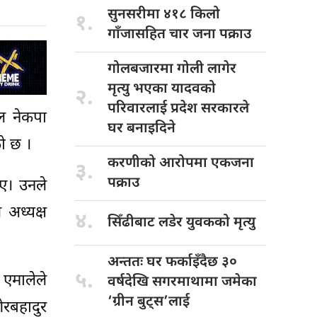
सुनसरीमा ४१८
किलो
१.
गाँजासहित चार जना पक्राउ
गोलबजारमा गोली
लागेर
मृत्यु भएका यादवको
२.
परिवारलाई प्रदेश सरकारले
दल नेकपा
घर बनाइदिने
को छ ।
करणीको आरोपमा
एकजना
३.
पक्राउ
िए। उनले
अध्यक्ष
४.
सिँढीबाट लडेर
युवकको मृत्यु
अन्ततः घर
फर्काइँदैछ ३०
५.
 एमालेले
वर्षदेखि सगरमाथामा जमेका
‘ग्रीन बुट्स’लाई
रबहादुर