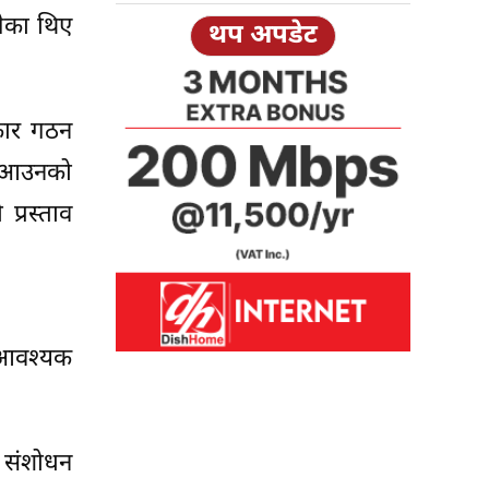
गेका थिए
थप अपडेट
रकार गठन
एर आउनको
प्रस्ताव
 आवश्यक
 संशोधन