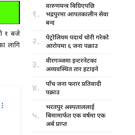
वारुणयन्त्र बिग्रिएपछि
१.
भद्रपुरमा आपतकालीन सेवा
बन्द
ो १ बजे
पेट्रोलियम पदार्थ
चोरी गरेको
२.
का लागि
आरोपमा ६ जना पक्राउ
वीरगञ्जमा इन्टरनेटका
३.
अव्यवस्थित तार हटाइने
पाँच जना
फरार प्रतिवादी
४.
पक्राउ
भरतपुर अस्पताललाई
५.
बिमामार्फत एक वर्षमा एक
अर्ब प्राप्त