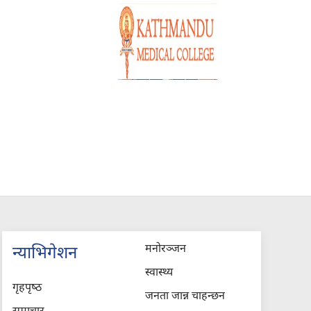
मनोरञ्जन
न्याभिगेशन
स्वास्थ्य
गृहपृष्‍ठ
जनता जान्न चाहन्छन