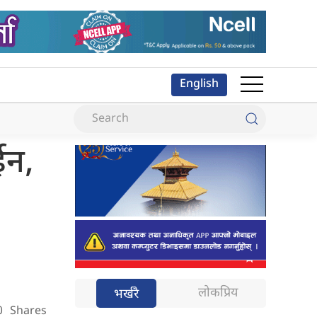
English
ईन,
लोकप्रिय
भर्खरै
0
Shares