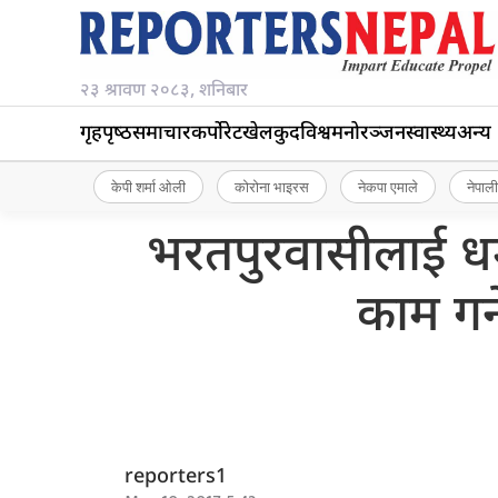
२३ श्रावण २०८३, शनिबार
गृहपृष्‍ठ
समाचार
कर्पोरेट
खेलकुद
विश्व
मनोरञ्जन
स्वास्थ्य
अन्य
केपी शर्मा ओली
कोरोना भाइरस
नेकपा एमाले
नेपाली
भरतपुरवासीलाई धम
काम गर्
reporters1