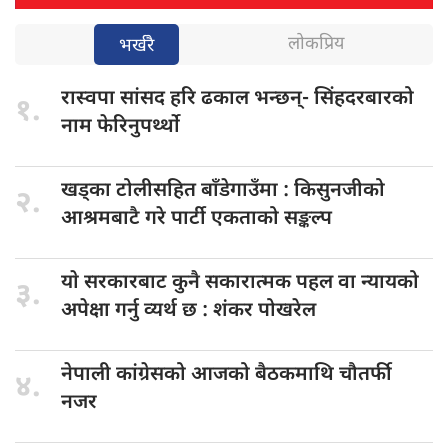
लोकप्रिय
भर्खरै
रास्वपा सांसद
हरि ढकाल भन्छन्- सिंहदरबारको
१.
नाम फेरिनुपर्थ्थो
खड्का टोलीसहित
बाँडेगाउँमा : किसुनजीको
२.
आश्रमबाटै गरे पार्टी एकताको सङ्कल्प
याे सरकारबाट
कुनै सकारात्मक पहल वा न्यायको
३.
अपेक्षा गर्नु व्यर्थ छ : शंकर पोखरेल
नेपाली कांग्रेसको
आजको बैठकमाथि चौतर्फी
४.
नजर