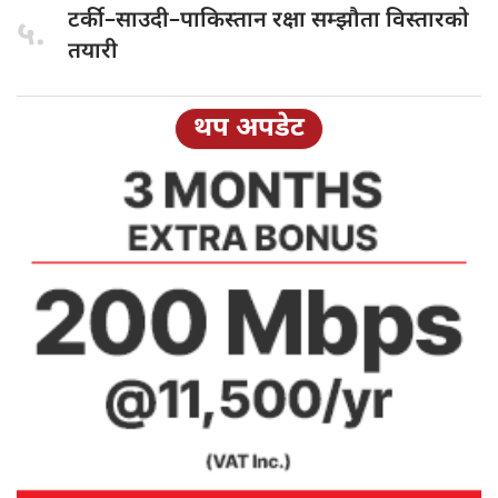
टर्की–साउदी–पाकिस्तान रक्षा
सम्झौता विस्तारको
५.
तयारी
थप अपडेट