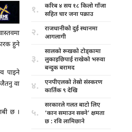
करिब ४
सय १८ किलो गाँजा
१.
सहित चार जना पक्राउ
राजधानीको दुई
स्थानमा
२.
ास्तवमा
आगलागी
रक हुने
सालको रूखको
टोड्कामा
३.
लुकाइछिपाई राखेको भरुवा
बन्दुक बरामद
व पाइने
एनपीएलको तेस्रो
संस्करण
जैतनु वा
४.
कार्तिक ९ देखि
सरकारले गलत
बाटो लिए
५.
दाबी छ ।
‘कान समाउन सक्ने’ क्षमता
छ : रवि लामिछाने