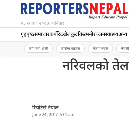
२३ श्रावण २०८३, शनिबार
गृहपृष्‍ठ
समाचार
कर्पोरेट
खेलकुद
विश्व
मनोरञ्जन
स्वास्थ्य
अन्य
केपी शर्मा ओली
कोरोना भाइरस
नेकपा एमाले
नेपाली
नरिवलको तेल
रिपोर्टर्स नेपाल
June 24, 2017 7:34 am