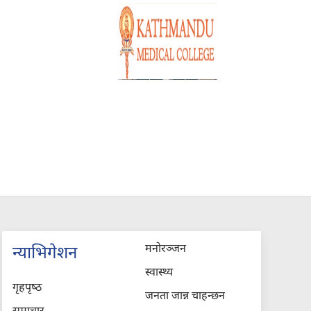
मनोरञ्जन
न्याभिगेशन
स्वास्थ्य
गृहपृष्‍ठ
जनता जान्न चाहन्छन