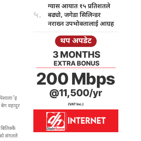
ग्यास आयात
१५ प्रतिशतले
५.
बढ्यो, जगेडा सिलिन्डर
नराख्न उपभोक्तालाई आग्रह
थप अपडेट
पेशालार्इ
बेग वहादुर
 बितिक्कै
को संगतले