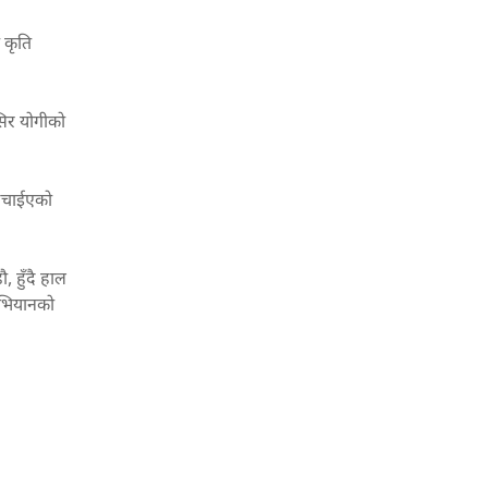
 कृति
सिर योगीको
रुचाईएको
, हुँदै हाल
 अभियानको