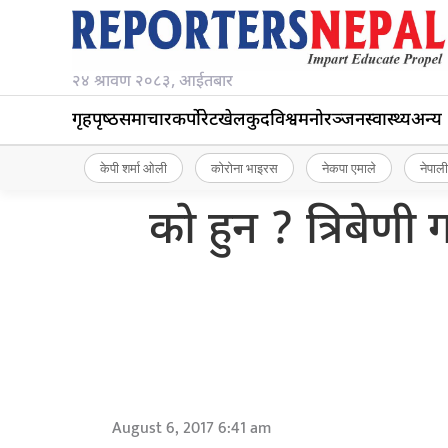
२४ श्रावण २०८३, आईतबार
गृहपृष्‍ठ
समाचार
कर्पोरेट
खेलकुद
विश्व
मनोरञ्जन
स्वास्थ्य
अन्य
केपी शर्मा ओली
कोरोना भाइरस
नेकपा एमाले
नेपाली
को हुन ? त्रिबेण
August 6, 2017 6:41 am