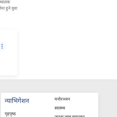
सञ्चालक
ा हुने युवा
मनोरञ्जन
न्याभिगेशन
स्वास्थ्य
गृहपृष्‍ठ