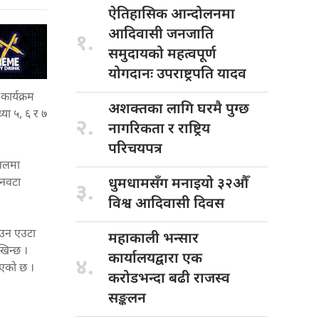
ऐतिहासिक आन्दोलनमा
आदिवासी जनजाति
१.
समुदायको महत्वपूर्ण
योगदानः उपराष्ट्रपति यादव
कार्यक्रम
अशक्तका लागि
घरमै पुग्छ
या ५, ६ र ७
२.
नागरिकता र राष्ट्रिय
परिचयपत्र
गजलमा
धुमधामसँग मनाइयो
३२औँ
िनवटा
३.
विश्व आदिवासी दिवस
ाउन एउटा
महाकाली भन्सार
खिन्छ ।
कार्यालयद्वारा एक
४.
आएको छ ।
करोडभन्दा बढी राजस्व
सङ्कलन