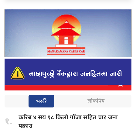
लोकप्रिय
भर्खरै
करिब ४
सय १८ किलो गाँजा सहित चार जना
१.
पक्राउ