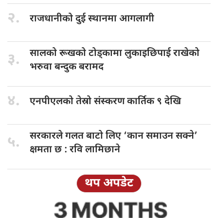
२.
राजधानीको दुई
स्थानमा आगलागी
सालको रूखको
टोड्कामा लुकाइछिपाई राखेको
३.
भरुवा बन्दुक बरामद
४.
एनपीएलको तेस्रो
संस्करण कार्तिक ९ देखि
सरकारले गलत
बाटो लिए ‘कान समाउन सक्ने’
५.
क्षमता छ : रवि लामिछाने
थप अपडेट