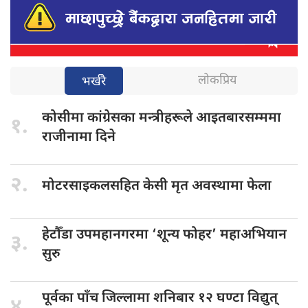
लोकप्रिय
भर्खरै
कोसीमा कांग्रेसका
मन्त्रीहरूले आइतबारसम्ममा
१.
राजीनामा दिने
२.
मोटरसाइकलसहित केसी
मृत अवस्थामा फेला
हेटौँडा उपमहानगरमा
‘शून्य फोहर’ महाअभियान
३.
सुरु
पूर्वका पाँच
जिल्लामा शनिबार १२ घण्टा विद्युत्
४.