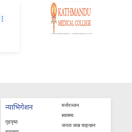
मनोरञ्जन
न्याभिगेशन
स्वास्थ्य
गृहपृष्‍ठ
जनता जान्न चाहन्छन