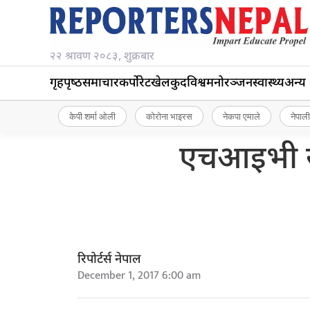
२२ श्रावण २०८३, शुक्रबार
गृहपृष्‍ठ
समाचार
कर्पोरेट
खेलकुद
विश्व
मनोरञ्जन
स्वास्थ्य
अन्य
केपी शर्मा ओली
कोरोना भाइरस
नेकपा एमाले
नेपाली
एचआइभी संक
रिपोर्टर्स नेपाल
December 1, 2017 6:00 am