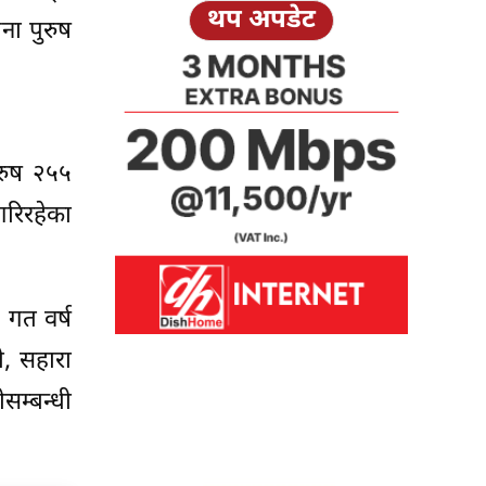
थप अपडेट
ना पुरुष
रुष २५५
रिरहेका
 गत वर्ष
, सहारा
म्बन्धी