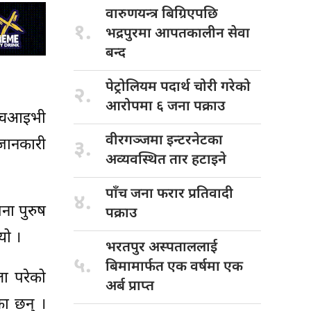
वारुणयन्त्र बिग्रिएपछि
१.
भद्रपुरमा आपतकालीन सेवा
बन्द
पेट्रोलियम पदार्थ
चोरी गरेको
२.
आरोपमा ६ जना पक्राउ
 एचआइभी
वीरगञ्जमा इन्टरनेटका
 जानकारी
३.
अव्यवस्थित तार हटाइने
पाँच जना
फरार प्रतिवादी
४.
ना पुरुष
पक्राउ
यो ।
भरतपुर अस्पताललाई
५.
बिमामार्फत एक वर्षमा एक
ा परेको
अर्ब प्राप्त
ा छन् ।