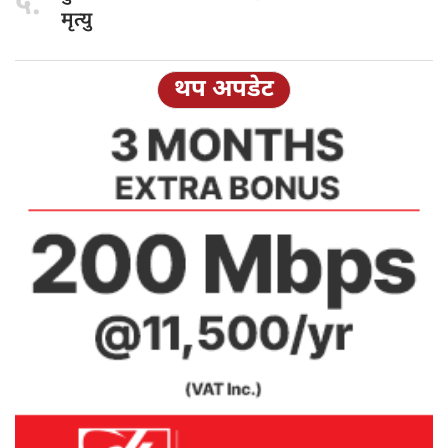
५.
मृत्यु
थप अपडेट