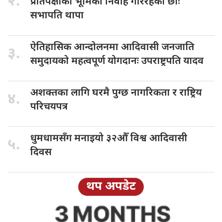
२.
प्रतिपक्षीको भूमिका निर्वाह गरिरहेका छौँः
सभापति थापा
ऐतिहासिक आन्दोलनमा
आदिवासी जनजाति
३.
समुदायको महत्वपूर्ण योगदानः उपराष्ट्रपति यादव
अशक्तका लागि
घरमै पुग्छ नागरिकता र राष्ट्रिय
४.
परिचयपत्र
धुमधामसँग मनाइयो
३२औँ विश्व आदिवासी
५.
दिवस
थप अपडेट