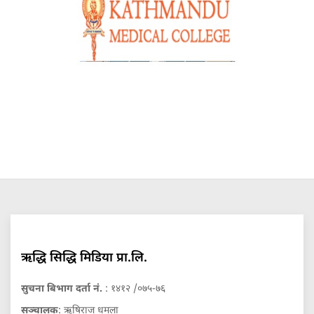
ऋद्धि सिद्धि मिडिया प्रा.लि.
सुचना बिभाग दर्ता नं.
: १४१२ /०७५-७६
सञ्चालक
: ऋषिराज धमला