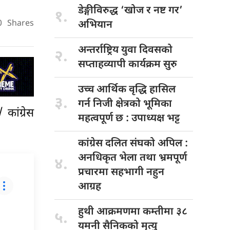
डेङ्गीविरुद्ध ‘खोज
र नष्ट गर’
१.
0
Shares
अभियान
अन्तर्राष्ट्रिय युवा
दिवसको
२.
सप्ताहव्यापी कार्यक्रम सुरु
उच्च आर्थिक
वृद्धि हासिल
३.
गर्न निजी क्षेत्रको भूमिका
कांग्रेस
महत्वपूर्ण छ : उपाध्यक्ष भट्ट
कांग्रेस दलित
संघको अपिल :
अनधिकृत भेला तथा भ्रमपूर्ण
४.
प्रचारमा सहभागी नहुन
आग्रह
हुथी आक्रमणमा
कम्तीमा ३८
५.
यमनी सैनिकको मृत्यु