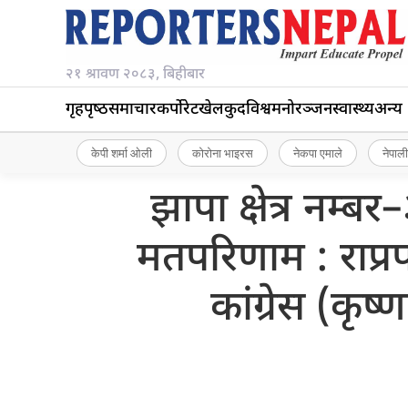
२१ श्रावण २०८३, बिहीबार
गृहपृष्‍ठ
समाचार
कर्पोरेट
खेलकुद
विश्व
मनोरञ्जन
स्वास्थ्य
अन्य
केपी शर्मा ओली
कोरोना भाइरस
नेकपा एमाले
नेपाली
झापा क्षेत्र नम्
मतपरिणाम : राप्रप
कांग्रेस (कृ