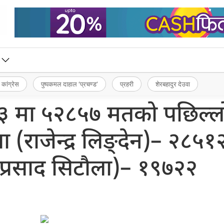
 कांग्रेस
पुष्पकमल दाहाल ‘प्रचण्ड’
प्रहरी
शेरबहादुर देउवा
बर–३ मा ५२८५७ मतकाे पछिल्ल
ा (राजेन्द्र लिङ्देन)– २८५१
ष्णप्रसाद सिटौला)– १९७२२