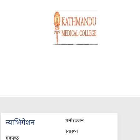
मनोरञ्जन
न्याभिगेशन
स्वास्थ्य
गृहपृष्‍ठ