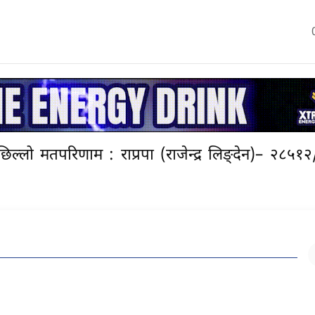
ल्लो मतपरिणाम : राप्रपा (राजेन्द्र लिङ्देन)– २८५१२/ 