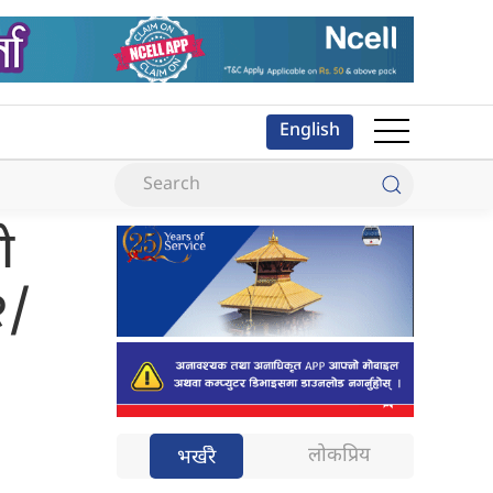
English
ो
२/
लोकप्रिय
भर्खरै