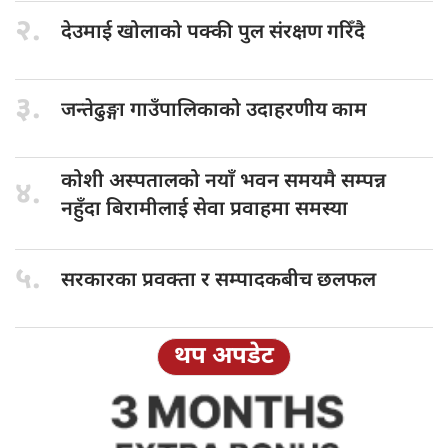
२.
देउमाई खोलाको
पक्की पुल संरक्षण गरिँदै
३.
जन्तेढुङ्गा गाउँपालिकाको
उदाहरणीय काम
कोशी अस्पतालको
नयाँ भवन समयमै सम्पन्न
४.
नहुँदा बिरामीलाई सेवा प्रवाहमा समस्या
५.
सरकारका प्रवक्ता
र सम्पादकबीच छलफल
थप अपडेट