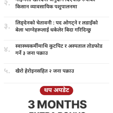
२.
किसान व्यावसायिक पशुपालनमा
लिङ्देनको चेतावनी
: पद ओगट्ने र लडाइँको
३.
बेला भाग्नेहरूलाई धकेलेर बिदा गरिदिन्छु
स्वास्थ्यकर्मीमाथि कुटपिट
र अस्पताल तोडफोड
४.
गर्ने ३ जना पक्राउ
५.
खैरो हेरोइनसहित
२ जना पक्राउ
थप अपडेट