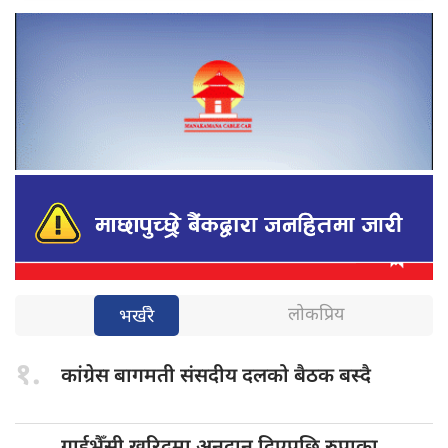
लोकप्रिय
भर्खरै
१.
कांग्रेस बागमती
संसदीय दलको बैठक बस्दै
गाईभैँसी खरिदमा
अनुदान दिएपछि रुपाका