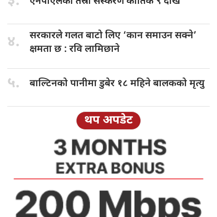
३.
एनपीएलको तेस्रो
संस्करण कार्तिक ९ देखि
सरकारले गलत
बाटो लिए ‘कान समाउन सक्ने’
४.
क्षमता छ : रवि लामिछाने
५.
बाल्टिनको पानीमा
डुबेर १८ महिने बालकको मृत्यु
थप अपडेट