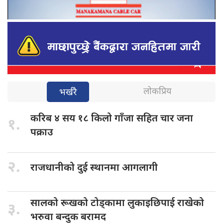
लोकप्रिय
भर्खरै
करिब ४
सय १८ किलो गाँजा सहित चार जना
१.
पक्राउ
२.
राजधानीको दुई
स्थानमा आगलागी
सालको रूखको
टोड्कामा लुकाइछिपाई राखेको
३.
भरुवा बन्दुक बरामद