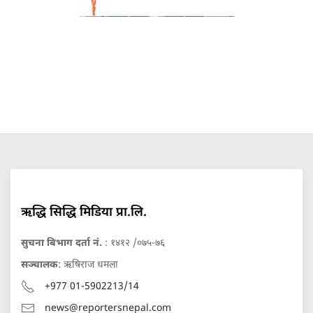
ऋद्धि सिद्धि मिडिया प्रा.लि.
सुचना बिभाग दर्ता नं.
: १४१२ /०७५-७६
सञ्चालक
: ऋषिराज धमला
+977 01-5902213/14
news@reportersnepal.com