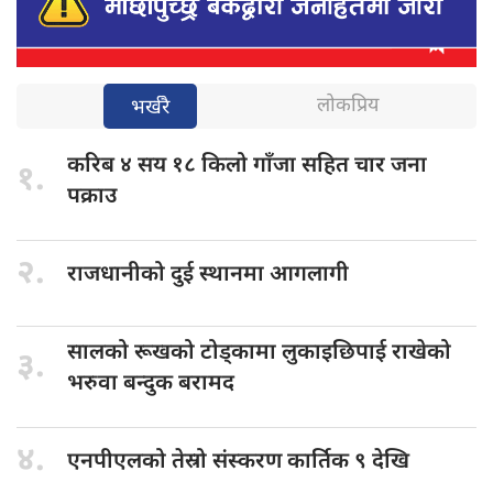
लोकप्रिय
भर्खरै
करिब ४
सय १८ किलो गाँजा सहित चार जना
१.
पक्राउ
२.
राजधानीको दुई
स्थानमा आगलागी
सालको रूखको
टोड्कामा लुकाइछिपाई राखेको
३.
भरुवा बन्दुक बरामद
४.
एनपीएलको तेस्रो
संस्करण कार्तिक ९ देखि