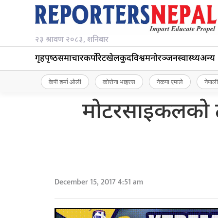
२३ श्रावण २०८३, शनिबार
गृहपृष्‍ठ
समाचार
कर्पोरेट
खेलकुद
विश्व
मनोरञ्जन
स्वास्थ्य
अन्य
केपी शर्मा ओली
कोरोना भाइरस
नेकपा एमाले
नेपाली
मोटरसाइकलको ठक्
December 15, 2017 4:51 am