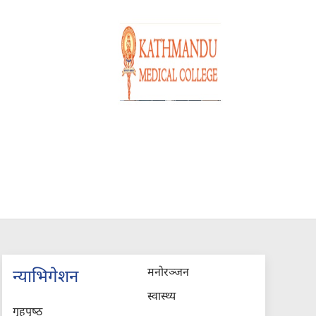
मनोरञ्जन
न्याभिगेशन
स्वास्थ्य
गृहपृष्‍ठ