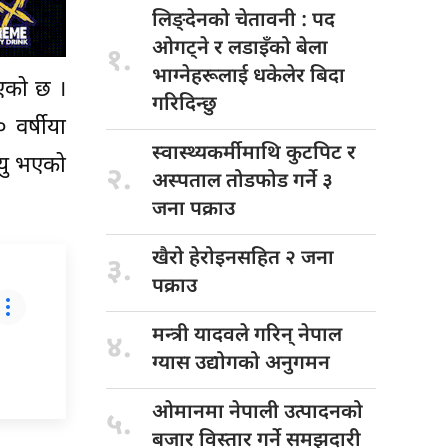
लिङ्देनको चेतावनी
: पद
ओगट्ने र लडाइँको बेला
१.
भाग्नेहरूलाई धकेलेर बिदा
भएको छ ।
गरिदिन्छु
वर्षीया
स्वास्थ्यकर्मीमाथि कुटपिट
र
्यु भएको
२.
अस्पताल तोडफोड गर्ने ३
जना पक्राउ
खैरो हेरोइनसहित
२ जना
३.
पक्राउ
मन्त्री यादवले
गरिन् नेपाल
४.
ग्यास उद्योगको अनुगमन
ओमानमा नेपाली
उत्पादनको
५.
बजार विस्तार गर्ने समझदारी