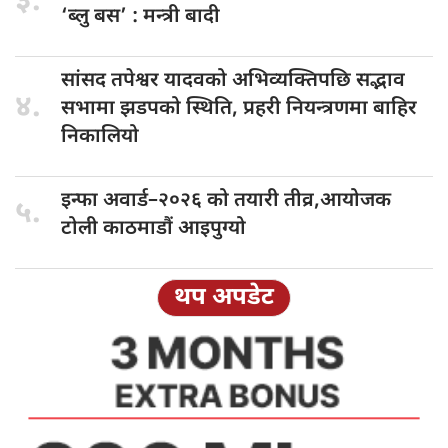
३.
‘ब्लु बस’ : मन्त्री बादी
सांसद तपेश्वर
यादवको अभिव्यक्तिपछि सद्भाव
४.
सभामा झडपको स्थिति, प्रहरी नियन्त्रणमा बाहिर
निकालियो
इन्फा अवार्ड–२०२६
को तयारी तीव्र,आयोजक
५.
टोली काठमाडौं आइपुग्यो
थप अपडेट