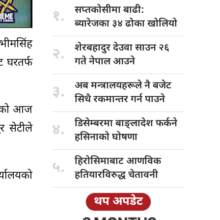
सप्तकोसीमा बाढी:
१.
ब्यारेजका ३४ ढोका खोलियो
भीमसिंह
शेरबहादुर देउवा
साउन २६
२.
गते नेपाल आउने
 घरतर्फ
अब मन्त्रालयहरूले
नै बजेट
३.
सिधै रकमान्तर गर्न पाउने
हाँको आज
डिसेम्बरमा बाङ्लादेश
फर्कने
४.
र सेटीले
हसिनाको घोषणा
हिरोसिमाबाट आणविक
५.
्यालयको
हतियारविरुद्ध चेतावनी
थप अपडेट