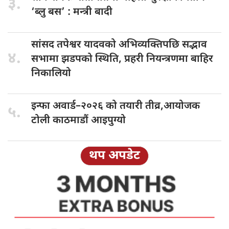
३.
‘ब्लु बस’ : मन्त्री बादी
सांसद तपेश्वर
यादवको अभिव्यक्तिपछि सद्भाव
४.
सभामा झडपको स्थिति, प्रहरी नियन्त्रणमा बाहिर
निकालियो
इन्फा अवार्ड–२०२६
को तयारी तीव्र,आयोजक
५.
टोली काठमाडौं आइपुग्यो
थप अपडेट