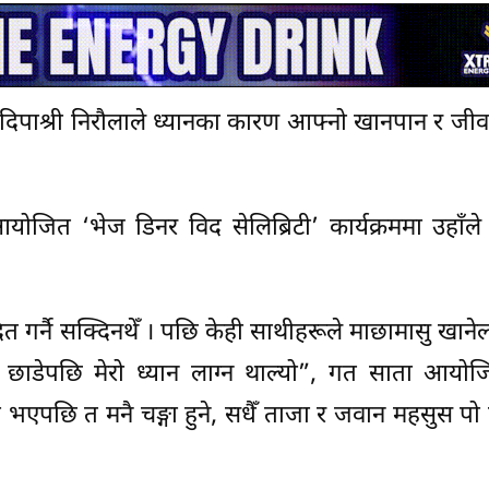
 दिपाश्री निरौलाले ध्यानका कारण आफ्नो खानपान र जीव
जित ‘भेज डिनर विद सेलिब्रिटी’ कार्यक्रममा उहाँले
रित गर्नै सक्दिनथेँ । पछि केही साथीहरूले माछामासु खाने
ामासु छाडेपछि मेरो ध्यान लाग्न थाल्यो”, गत साता आयो
री भएपछि त मनै चङ्गा हुने, सधैँ ताजा र जवान महसुस पो ह