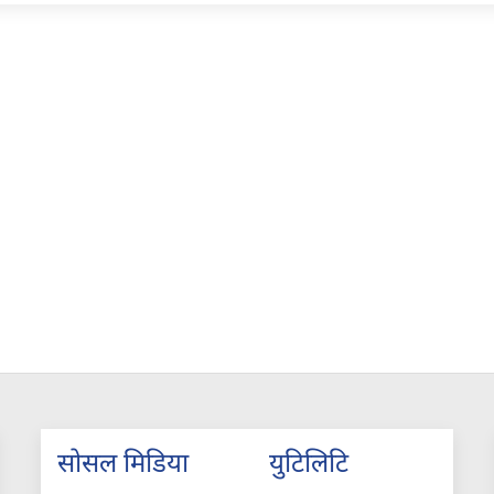
सोसल मिडिया
युटिलिटि