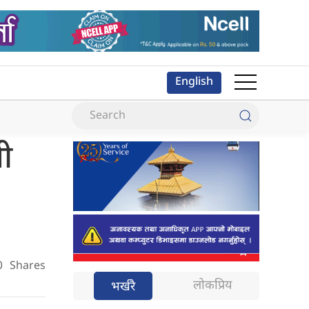
English
री
0
Shares
लोकप्रिय
भर्खरै