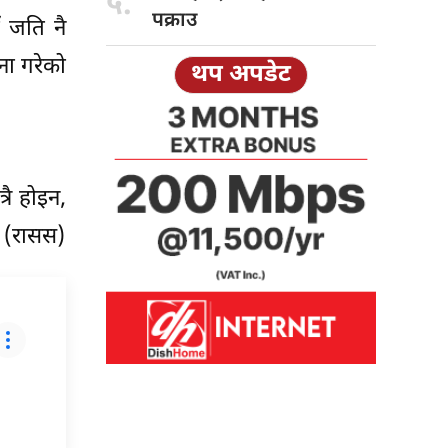
५.
पक्राउ
ँ जति नै
जना गरेको
थप अपडेट
्रै होइन,
। (रासस)