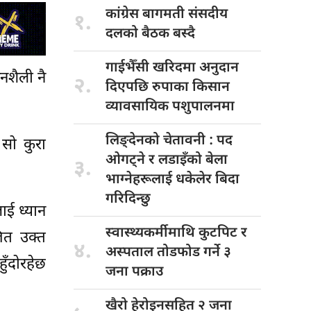
कांग्रेस बागमती
संसदीय
१.
दलको बैठक बस्दै
गाईभैँसी खरिदमा
अनुदान
नशैली नै
२.
दिएपछि रुपाका किसान
व्यावसायिक पशुपालनमा
लिङ्देनको चेतावनी
: पद
 सो कुरा
ओगट्ने र लडाइँको बेला
३.
भाग्नेहरूलाई धकेलेर बिदा
गरिदिन्छु
लाई ध्यान
स्वास्थ्यकर्मीमाथि कुटपिट
र
जित उक्त
४.
अस्पताल तोडफोड गर्ने ३
ुँदोरहेछ
जना पक्राउ
खैरो हेरोइनसहित
२ जना