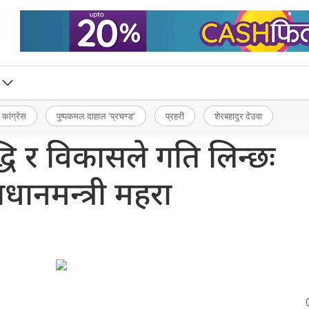
 कांग्रेस
पुष्पकमल दाहाल ‘प्रचण्ड’
प्रहरी
शेरबहादुर देउवा
धि र विकासले गति लिन्छः
रधानमन्त्री महरा