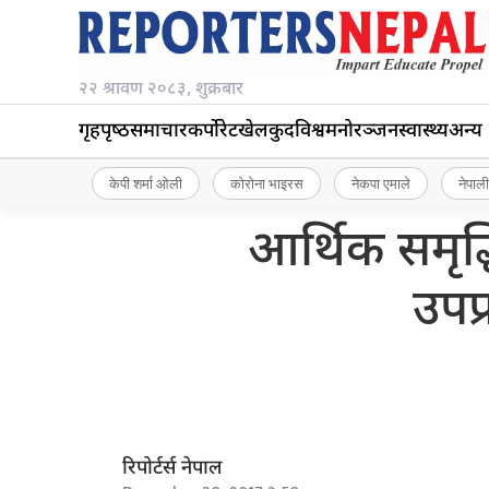
२२ श्रावण २०८३, शुक्रबार
गृहपृष्‍ठ
समाचार
कर्पोरेट
खेलकुद
विश्व
मनोरञ्जन
स्वास्थ्य
अन्य
केपी शर्मा ओली
कोरोना भाइरस
नेकपा एमाले
नेपाली
आर्थिक समृद्
उपप्
रिपोर्टर्स नेपाल