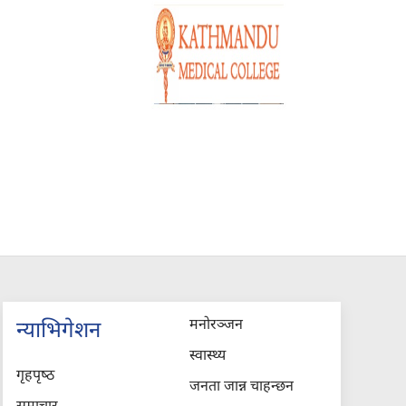
मनोरञ्जन
न्याभिगेशन
स्वास्थ्य
गृहपृष्‍ठ
जनता जान्न चाहन्छन