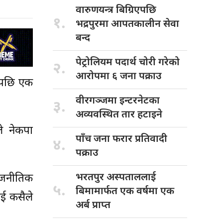
वारुणयन्त्र बिग्रिएपछि
१.
भद्रपुरमा आपतकालीन सेवा
बन्द
पेट्रोलियम पदार्थ
चोरी गरेको
२.
आरोपमा ६ जना पक्राउ
भएपछि एक
वीरगञ्जमा इन्टरनेटका
३.
अव्यवस्थित तार हटाइने
े नेकपा
पाँच जना
फरार प्रतिवादी
४.
पक्राउ
भरतपुर अस्पताललाई
ाजनीतिक
५.
बिमामार्फत एक वर्षमा एक
ाई कसैले
अर्ब प्राप्त