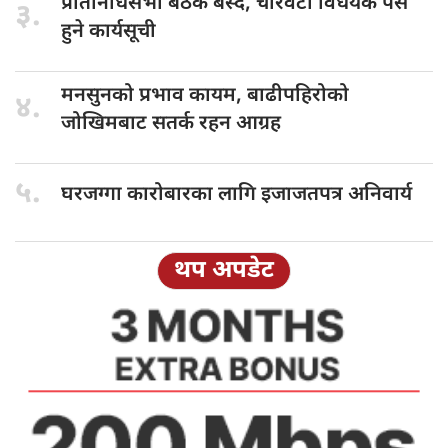
प्रतिनिधिसभा बैठक
बस्दै, चारवटा विधेयक पेस
३.
हुने कार्यसूची
मनसुनको प्रभाव
कायम, बाढीपहिरोको
४.
जोखिमबाट सतर्क रहन आग्रह
५.
घरजग्गा कारोबारका
लागि इजाजतपत्र अनिवार्य
थप अपडेट