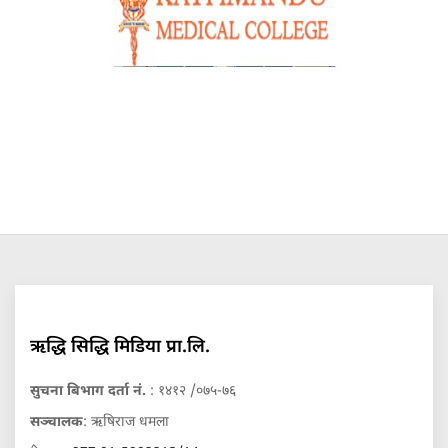
ऋद्धि सिद्धि मिडिया प्रा.लि.
सुचना बिभाग दर्ता नं.
: १४१२ /०७५-७६
सञ्चालक
: ऋषिराज धमला