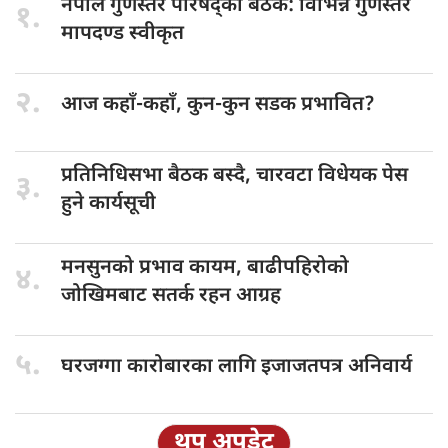
नेपाल गुणस्तर
परिषद्को बैठक: विभिन्न गुणस्तर
१.
मापदण्ड स्वीकृत
२.
आज कहाँ-कहाँ,
कुन-कुन सडक प्रभावित?
प्रतिनिधिसभा बैठक
बस्दै, चारवटा विधेयक पेस
३.
हुने कार्यसूची
मनसुनको प्रभाव
कायम, बाढीपहिरोको
४.
जोखिमबाट सतर्क रहन आग्रह
५.
घरजग्गा कारोबारका
लागि इजाजतपत्र अनिवार्य
थप अपडेट