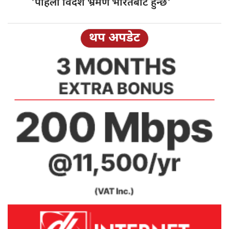
'पहिलो विदेश भ्रमण भारतबाटै हुन्छ'
थप अपडेट