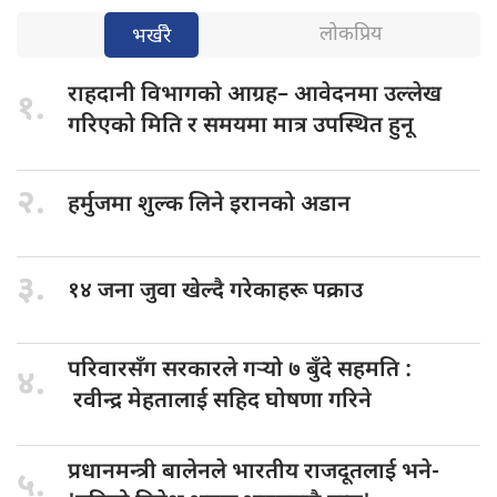
लोकप्रिय
भर्खरै
राहदानी विभागको
आग्रह– आवेदनमा उल्लेख
१.
गरिएको मिति र समयमा मात्र उपस्थित हुनू
२.
हर्मुजमा शुल्क
लिने इरानको अडान
३.
१४ जना
जुवा खेल्दै गरेकाहरू पक्राउ
परिवारसँग सरकारले
गर्‍यो ७ बुँदे सहमति :
४.
रवीन्द्र मेहतालाई सहिद घोषणा गरिने
प्रधानमन्त्री बालेनले
भारतीय राजदूतलाई भने-
५.