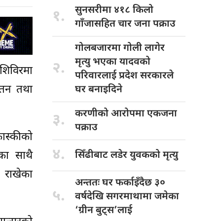
सुनसरीमा ४१८
किलो
१.
गाँजासहित चार जना पक्राउ
गोलबजारमा गोली
लागेर
मृत्यु भएका यादवको
२.
 शिविरमा
परिवारलाई प्रदेश सरकारले
्तन तथा
घर बनाइदिने
करणीको आरोपमा
एकजना
३.
पक्राउ
ास्कीको
४.
का साथै
सिँढीबाट लडेर
युवकको मृत्यु
 राखेका
अन्ततः घर
फर्काइँदैछ ३०
५.
वर्षदेखि सगरमाथामा जमेका
‘ग्रीन बुट्स’लाई