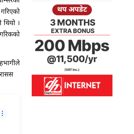
यान्सरको
थप अपडेट
 गरिएको
ो थियो ।
नागरिकको
सहभागीले
। रासस