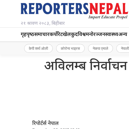
२१ श्रावण २०८३, बिहीबार
गृहपृष्‍ठ
समाचार
कर्पोरेट
खेलकुद
विश्व
मनोरञ्जन
स्वास्थ्य
अन्य
केपी शर्मा ओली
कोरोना भाइरस
नेकपा एमाले
नेपाली
अविलम्ब निर्वाचन 
रिपोर्टर्स नेपाल