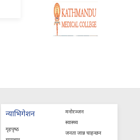
मनोरञ्जन
न्याभिगेशन
स्वास्थ्य
गृहपृष्‍ठ
जनता जान्न चाहन्छन