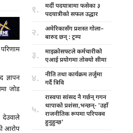
मर्दी पदयात्रामा
फसेका ३
१.
पदयात्रीको सफल उद्धार
अमेरिकासँग प्रशस्त
गोला–
२.
बारुद छन् : ट्रम्प
 परिणाम
माइक्रोसफ्टले कर्मचारीको
३.
एआई प्रयोगमा तोक्यो सीमा
नीति तथा
कार्यक्रम तर्जुमा
४.
 ज्ञापन
गर्दै त्रिवि
नेमा जोड
रास्वपा सांसद
नै गर्छन् गगन
थापाको प्रशंसा,भन्छन्- 'उहाँ
५.
राजनीतिक रूपमा परिपक्व
र देउवाले
हुनुहुन्छ'
ेको आरोप