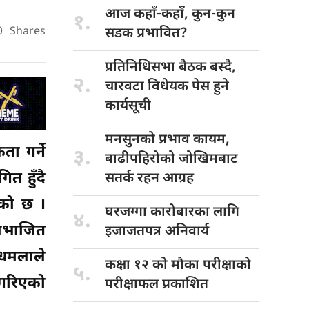
आज कहाँ-कहाँ,
कुन-कुन
१.
0
Shares
सडक प्रभावित?
प्रतिनिधिसभा बैठक
बस्दै,
२.
चारवटा विधेयक पेस हुने
कार्यसूची
मनसुनको प्रभाव
कायम,
ा गर्ने
३.
बाढीपहिरोको जोखिमबाट
त हुँदै
सतर्क रहन आग्रह
एको छ ।
घरजग्गा कारोबारका
लागि
४.
विभाजित
इजाजतपत्र अनिवार्य
 धमलाले
कक्षा १२
को मौका परीक्षाको
५.
 गरिएको
परीक्षाफल प्रकाशित