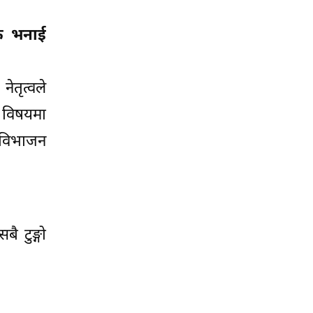
रक भनाई
तृत्वले
ो विषयमा
्यविभाजन
ै टुङ्गो