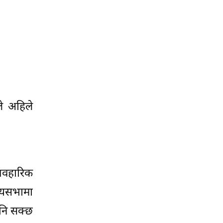
ले अहिले
्यवहारिक
रियसभामा
पनि सक्छ