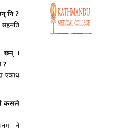
छन् नि ?
शत सहमति
ा छन् ।
न ?
ँदा एकाध
ँही कसले
ानमा नै