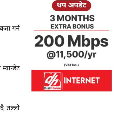
थप अपडेट
कता गर्ने
्यान्डेट
दै तल्लो