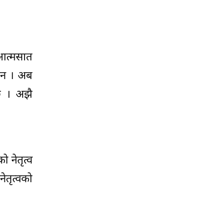
 आत्मसात
छैन । अब
छ । अझै
ो नेतृत्व
ेतृत्वको