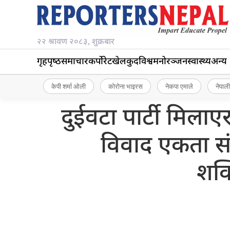
२२ श्रावण २०८३, शुक्रबार
गृहपृष्‍ठ
समाचार
कर्पोरेट
खेलकुद
विश्व
मनोरञ्जन
स्वास्थ्य
अन्य
केपी शर्मा ओली
कोरोना भाइरस
नेकपा एमाले
नेपाली
दुईवटा पार्टी मिलाएर 
विवाद एकता स
शक्