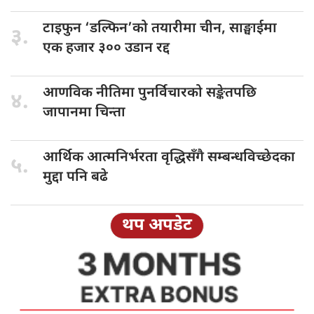
टाइफुन ‘डल्फिन’को
तयारीमा चीन, साङ्घाईमा
३.
एक हजार ३०० उडान रद्द
आणविक नीतिमा
पुनर्विचारको सङ्केतपछि
४.
जापानमा चिन्ता
आर्थिक आत्मनिर्भरता
वृद्धिसँगै सम्बन्धविच्छेदका
५.
मुद्दा पनि बढे
थप अपडेट