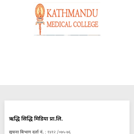
ऋद्धि सिद्धि मिडिया प्रा.लि.
सुचना बिभाग दर्ता नं.
: १४१२ /०७५-७६