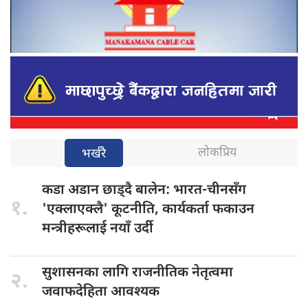
लोकप्रिय
भर्खरै
कडा अडान
छाड्दै बालेन: भारत-चीनसँग
१.
'एक्लाएक्लै' कूटनीति, कार्यकर्ता फकाउन
मन्त्रीहरूलाई नयाँ उर्दी
सुशासनका लागि
राजनीतिक नेतृत्वमा
२.
जवाफदेहिता आवश्यक