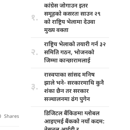
कांग्रेस जोगाउन
इतर
समूहको कसरतः साउन २९
१.
को राष्ट्रिय भेलामा देउवा
मुख्य वक्ता
राष्ट्रिय भेलाको
तयारी गर्न ३२
२.
समिति गठन, भोजनको
जिम्मा कान्छारामलाई
रास्वपाका सांसद
मनिष
झाले भने- सरकारमाथि कुनै
३.
शंका छैन तर सरकार
सञ्चालनमा ढंग पुगेन
डिजिटल बैंकिङमा
ग्लोबल
0
Shares
आइएमई बैंकको नयाँ कदम:
नेसनल आईडी र