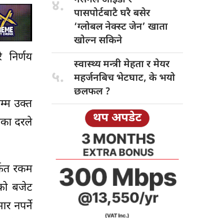
४.
पासपोर्टबाटै घरै बसेर
‘ग्लोबल नेक्स्ट जेन’ खाता
खोल्न सकिने
 निर्णय
स्वास्थ्य मन्त्री
मेहता र मेयर
५.
महर्जनबिच भेटघाट, के भयो
छलफल ?
म्म उक्त
थप अपडेट
चका दरले
र्फत रकम
 को बजेट
र नपर्ने