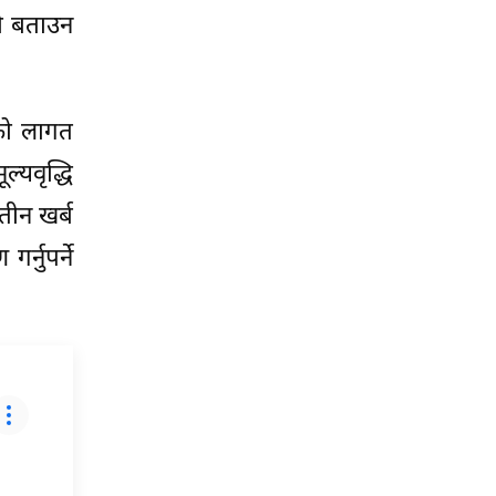
ो बताउन
को लागत
्यवृद्धि
ीन खर्ब
्नुपर्ने