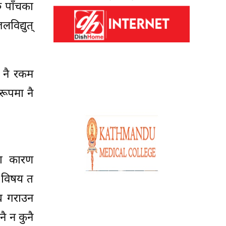
ु पाँचका
िद्युत्
ा नै रकम
रूपमा नै
का कारण
े विषय त
्ध गराउन
ै न कुनै