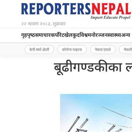
२२ श्रावण २०८३, शुक्रबार
गृहपृष्‍ठ
समाचार
कर्पोरेट
खेलकुद
विश्व
मनोरञ्जन
स्वास्थ्य
अन्य
केपी शर्मा ओली
कोरोना भाइरस
नेकपा एमाले
नेपाली
बूढीगण्डकीका ल