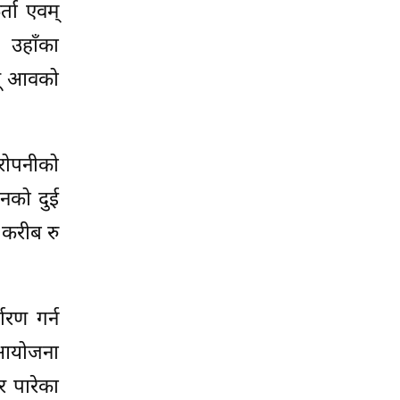
ता एवम्
 उहाँका
लू आवको
रोपनीको
नको दुई
 करीब रु
रण गर्न
 आयोजना
र पारेका