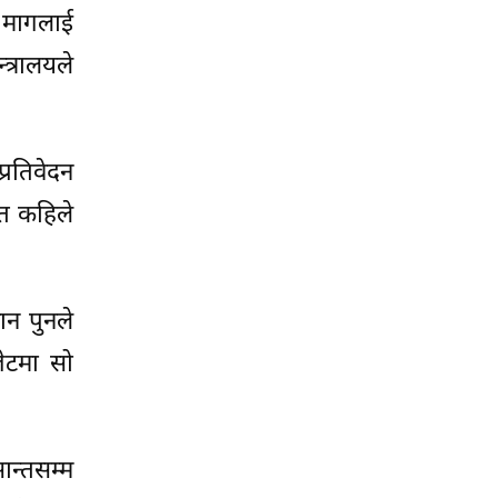
त मागलाई
त्रालयले
्रतिवेदन
 त कहिले
ान पुनले
ेटमा सो
न्तसम्म