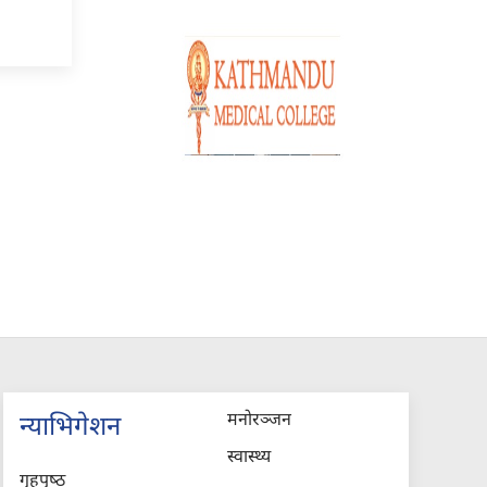
मनोरञ्जन
न्याभिगेशन
स्वास्थ्य
गृहपृष्‍ठ