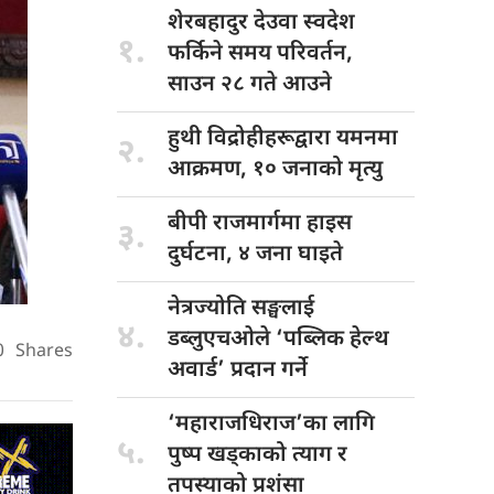
शेरबहादुर देउवा
स्वदेश
१.
फर्किने समय परिवर्तन,
साउन २८ गते आउने
हुथी विद्रोहीहरूद्वारा
यमनमा
२.
आक्रमण, १० जनाको मृत्यु
बीपी राजमार्गमा
हाइस
३.
दुर्घटना, ४ जना घाइते
नेत्रज्योति सङ्घलाई
४.
डब्लुएचओले ‘पब्लिक हेल्थ
0
Shares
अवार्ड’ प्रदान गर्ने
‘महाराजधिराज’का लागि
५.
पुष्प खड्काको त्याग र
तपस्याको प्रशंसा