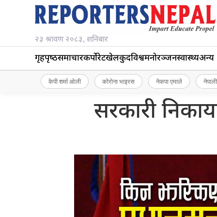
२३ श्रावण २०८३, शनिबार
गृहपृष्‍ठ
समाचार
कर्पोरेट
खेलकुद
विश्व
मनोरञ्जन
स्वास्थ्य
अन्य
केपी शर्मा ओली
कोरोना भाइरस
नेकपा एमाले
नेपाली
सरकारी निकायप्र