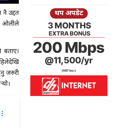
थप अपडेट
नै उद्दत
दै ओलीले
ो बताए।
िलेदेखि
नु जरुरी
्‍यो।