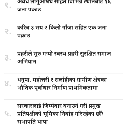
अवैध लागूऔषध
सहित विभिन्न स्थानबाट १६
१.
जना पक्राउ
करिब ३
सय २ किलो गाँजा सहित एक जना
२.
पक्राउ
प्रहरीले सुरु
गर्‍यो स्वस्थ प्रहरी सुरक्षित समाज
३.
अभियान
धनुषा, महोत्तरी
र सर्लाहीका ग्रामीण क्षेत्रका
४.
भौतिक पूर्वाधार निर्माण प्राथमिकतामा
सरकारलाई जिम्मेवार
बनाउने गरी प्रमुख
५.
प्रतिपक्षीको भूमिका निर्वाह गरिरहेका छौँः
सभापति थापा