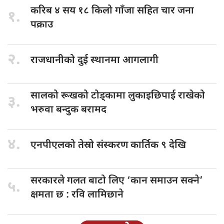
करिब ४
सय १८ किलो गाँजा सहित चार जना
१.
पक्राउ
२.
राजधानीको दुई
स्थानमा आगलागी
सालको रूखको
टोड्कामा लुकाइछिपाई राखेको
३.
भरुवा बन्दुक बरामद
४.
एनपीएलको तेस्रो
संस्करण कार्तिक ९ देखि
सरकारले गलत
बाटो लिए ‘कान समाउन सक्ने’
५.
क्षमता छ : रवि लामिछाने