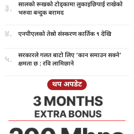
सालको रूखको
टोड्कामा लुकाइछिपाई राखेको
३.
भरुवा बन्दुक बरामद
४.
एनपीएलको तेस्रो
संस्करण कार्तिक ९ देखि
सरकारले गलत
बाटो लिए ‘कान समाउन सक्ने’
५.
क्षमता छ : रवि लामिछाने
थप अपडेट