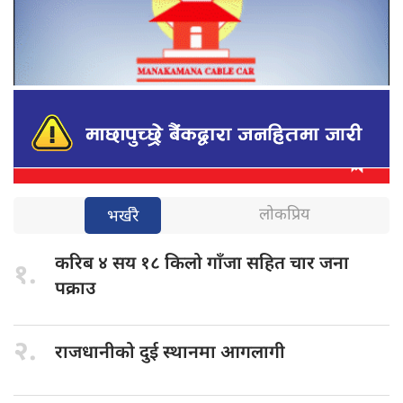
लोकप्रिय
भर्खरै
करिब ४
सय १८ किलो गाँजा सहित चार जना
१.
पक्राउ
२.
राजधानीको दुई
स्थानमा आगलागी