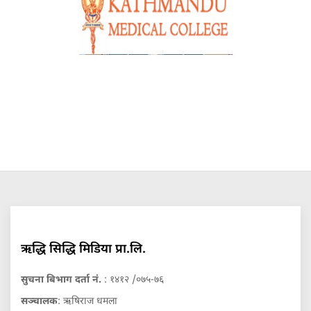
ऋद्धि सिद्धि मिडिया प्रा.लि.
सुचना बिभाग दर्ता नं.
: १४१२ /०७५-७६
सञ्चालक
: ऋषिराज धमला