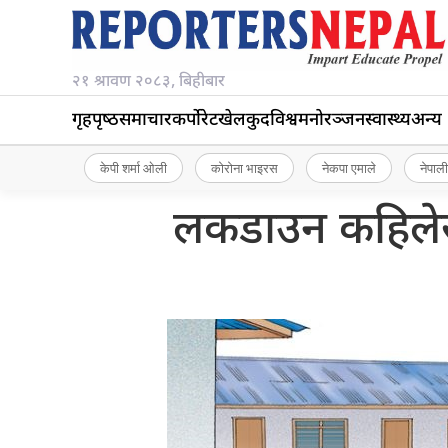
२१ श्रावण २०८३, बिहीबार
गृहपृष्‍ठ
समाचार
कर्पोरेट
खेलकुद
विश्व
मनोरञ्जन
स्वास्थ्य
अन्य
केपी शर्मा ओली
कोरोना भाइरस
नेकपा एमाले
नेपाली
लकडाउन कहिलेसम