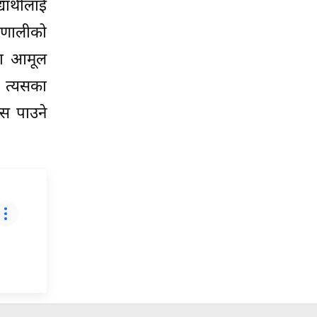
र्थीलाई
रणालीको
ीमा आमूल
र त्यसका
ास पाउने