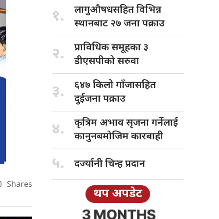
लागुऔषधसहित विभिन्न
१.
स्थानबाट २७ जना पक्राउ
प्राविधिक समूहका
३
२.
डीएसपीको सरुवा
६४७ किलो
गाँजासहित
३.
दुईजना पक्राउ
कृत्रिम अभाव
सृजना गर्नेलाई
४.
कानुनबमोजिम कारबाही
५.
दर्ज्यानी चिन्ह
प्रदान
0
Shares
थप अपडेट