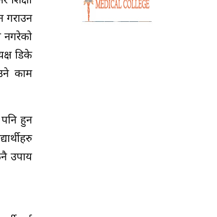
र शिक्षा
वयन गराउन
य नगरेको
्ष डिके
उने काम
 पनि हुन
ार्थीहरु
ुनै उपाय