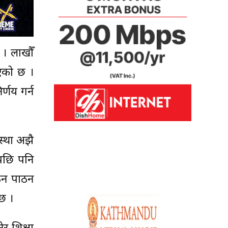
। लाखौँ
िएको छ ।
्णय गर्न
स्था अझै
पछि पनि
पठन पाठन
्छ ।