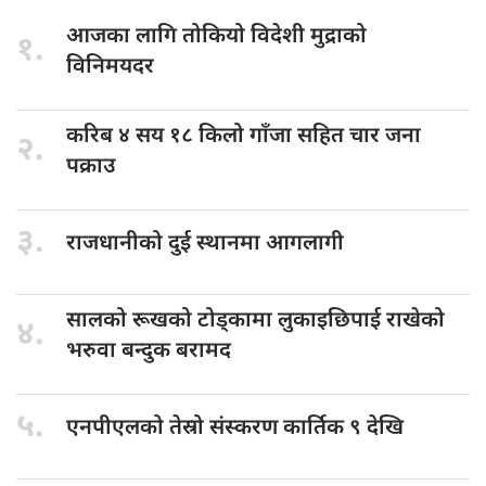
आजका लागि
तोकियो विदेशी मुद्राको
१.
विनिमयदर
करिब ४
सय १८ किलो गाँजा सहित चार जना
२.
पक्राउ
३.
राजधानीको दुई
स्थानमा आगलागी
सालको रूखको
टोड्कामा लुकाइछिपाई राखेको
४.
भरुवा बन्दुक बरामद
५.
एनपीएलको तेस्रो
संस्करण कार्तिक ९ देखि