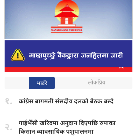
लोकप्रिय
भर्खरै
१.
कांग्रेस बागमती
संसदीय दलको बैठक बस्दै
गाईभैँसी खरिदमा
अनुदान दिएपछि रुपाका
२.
किसान व्यावसायिक पशुपालनमा