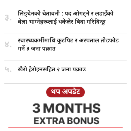
लिङ्देनको चेतावनी
: पद ओगट्ने र लडाइँको
३.
बेला भाग्नेहरूलाई धकेलेर बिदा गरिदिन्छु
स्वास्थ्यकर्मीमाथि कुटपिट
र अस्पताल तोडफोड
४.
गर्ने ३ जना पक्राउ
५.
खैरो हेरोइनसहित
२ जना पक्राउ
थप अपडेट