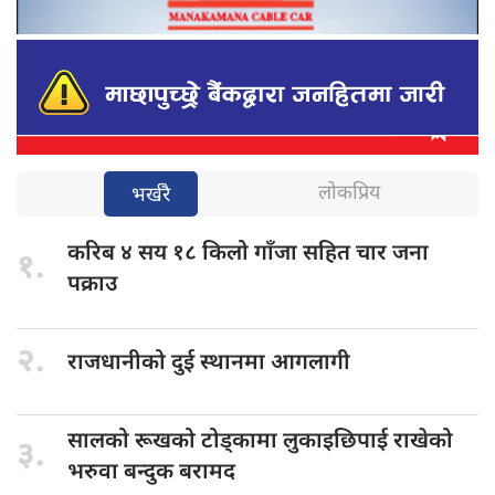
लोकप्रिय
भर्खरै
करिब ४
सय १८ किलो गाँजा सहित चार जना
१.
पक्राउ
२.
राजधानीको दुई
स्थानमा आगलागी
सालको रूखको
टोड्कामा लुकाइछिपाई राखेको
३.
भरुवा बन्दुक बरामद